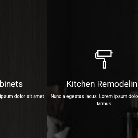
binets
Kitchen Remodelin
ipsum dolor sit amet
Nunc a egestas lacus. Lorem ipsum dolo
larmus.