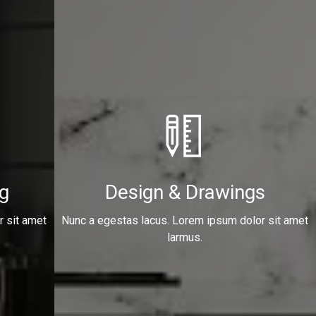
g
Design & Drawings
r sit amet
Nunc a egestas lacus. Lorem ipsum dolor sit amet
larmus.